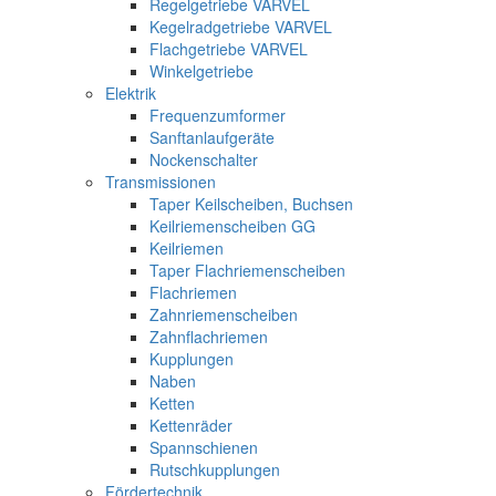
Regelgetriebe VARVEL
Kegelradgetriebe VARVEL
Flachgetriebe VARVEL
Winkelgetriebe
Elektrik
Frequenzumformer
Sanftanlaufgeräte
Nockenschalter
Transmissionen
Taper Keilscheiben, Buchsen
Keilriemenscheiben GG
Keilriemen
Taper Flachriemenscheiben
Flachriemen
Zahnriemenscheiben
Zahnflachriemen
Kupplungen
Naben
Ketten
Kettenräder
Spannschienen
Rutschkupplungen
Fördertechnik