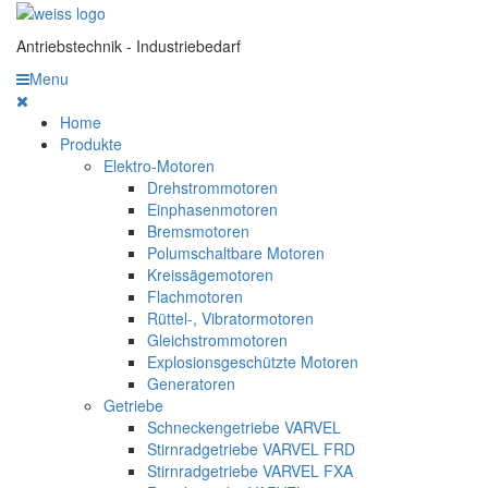
Antriebstechnik - Industriebedarf
Menu
Home
Produkte
Elektro-Motoren
Drehstrommotoren
Einphasenmotoren
Bremsmotoren
Polumschaltbare Motoren
Kreissägemotoren
Flachmotoren
Rüttel-, Vibratormotoren
Gleichstrommotoren
Explosionsgeschützte Motoren
Generatoren
Getriebe
Schneckengetriebe VARVEL
Stirnradgetriebe VARVEL FRD
Stirnradgetriebe VARVEL FXA