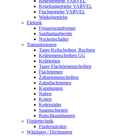
Regelgetriebe VARVEL
Kegelradgetriebe VARVEL
Flachgetriebe VARVEL
Winkelgetriebe
Elektrik
Frequenzumformer
Sanftanlaufgeräte
Nockenschalter
Transmissionen
Taper Keilscheiben, Buchsen
Keilriemenscheiben GG
Keilriemen
Taper Flachriemenscheiben
Flachriemen
Zahnriemenscheiben
Zahnflachriemen
Kupplungen
Naben
Ketten
Kettenräder
Spannschienen
Rutschkupplungen
Fördertechnik
Förderspiralen
Wälzlager / Dichtungen