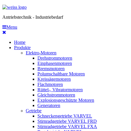
Antriebstechnik - Industriebedarf
Menu
Home
Produkte
Elektro-Motoren
Drehstrommotoren
Einphasenmotoren
Bremsmotoren
Polumschaltbare Motoren
Kreissägemotoren
Flachmotoren
Rüttel-, Vibratormotoren
Gleichstrommotoren
Explosionsgeschützte Motoren
Generatoren
Getriebe
Schneckengetriebe VARVEL
Stirnradgetriebe VARVEL FRD
Stirnradgetriebe VARVEL FXA