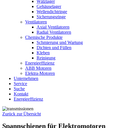
Wälzlager
Gehäuselager
Wellendichtringe
Sicherungsringe
Ventilatoren
Axial Ventilatoren
Radial Ventilatoren
Chemische Produkte
Schmierung und Wartung
Dichten und Füllen
Kleben
Reinigung
Energieeffizienz
ABB Motoren
Elektra-Motoren
Unternehmen
Service
Suche
Kontakt
Energieeffizienz
Zurück zur Übersicht
Spannschienen für Elektromotoren