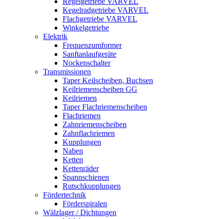
Regelgetriebe VARVEL
Kegelradgetriebe VARVEL
Flachgetriebe VARVEL
Winkelgetriebe
Elektrik
Frequenzumformer
Sanftanlaufgeräte
Nockenschalter
Transmissionen
Taper Keilscheiben, Buchsen
Keilriemenscheiben GG
Keilriemen
Taper Flachriemenscheiben
Flachriemen
Zahnriemenscheiben
Zahnflachriemen
Kupplungen
Naben
Ketten
Kettenräder
Spannschienen
Rutschkupplungen
Fördertechnik
Förderspiralen
Wälzlager / Dichtungen