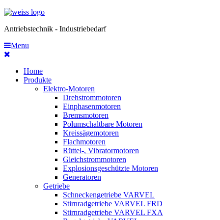
Antriebstechnik - Industriebedarf
Menu
Home
Produkte
Elektro-Motoren
Drehstrommotoren
Einphasenmotoren
Bremsmotoren
Polumschaltbare Motoren
Kreissägemotoren
Flachmotoren
Rüttel-, Vibratormotoren
Gleichstrommotoren
Explosionsgeschützte Motoren
Generatoren
Getriebe
Schneckengetriebe VARVEL
Stirnradgetriebe VARVEL FRD
Stirnradgetriebe VARVEL FXA